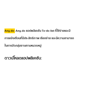
Any.do:
 Any.do แอปพลิเคชัน To-do list ที่ใช้ง่ายและมี
การแจ้งเตือนที่มีประสิทธิภาพ เรียบง่าย และมีความสามารถ
ในการจัดกลุ่มงานตามหมวดหมู่ 
ดาวน์โหลดแอปพลิเคชัน:
https://apps.apple.com/us/app/any-do-
to-do-list-planner/id497328576
เลือกแอปพลิเคชันที่ตรงกับความต้องการ และ