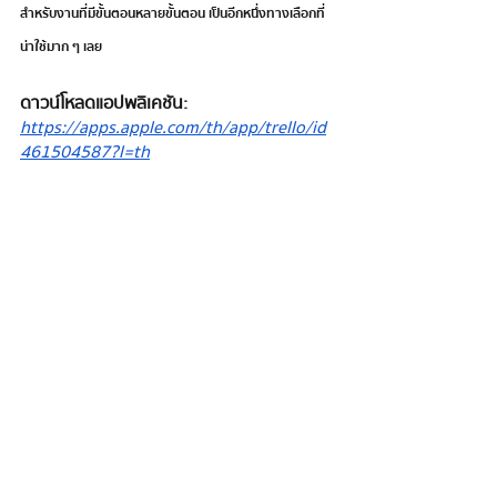
สำหรับงานที่มีขั้นตอนหลายขั้นตอน เป็นอีกหนึ่งทางเลือกที่
น่าใช้มาก ๆ เลย
ดาวน์โหลดแอปพลิเคชัน: 
https://apps.apple.com/th/app/trello/id
461504587?l=th