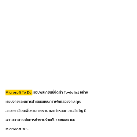
Microsoft To Do:
 แอปพลิเคชันนี้จัดทำ To-do list อย่าง
เรียบง่ายและมีการนำเสนอแบบกราฟิกที่สวยงาม คุณ
สามารถเขียนเพิ่มรายการงาน และกำหนดความสำคัญ มี
ความสามารถในการทำงานร่วมกับ Outlook และ 
Microsoft 365  