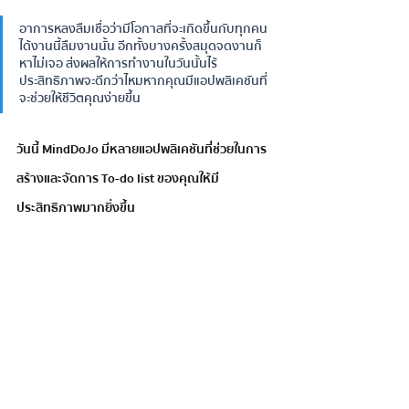
อาการหลงลืมเชื่อว่ามีโอกาสที่จะเกิดขึ้นกับทุกคน 
ได้งานนี้ลืมงานนั้น อีกทั้งบางครั้งสมุดจดงานก็
หาไม่เจอ ส่งผลให้การทำงานในวันนั้นไร้
ประสิทธิภาพจะดีกว่าไหมหากคุณมีแอปพลิเคชันที่
จะช่วยให้ชีวิตคุณง่ายขึ้น
วันนี้ MindDoJo มีหลายแอปพลิเคชันที่ช่วยในการ
สร้างและจัดการ To-do list ของคุณให้มี
ประสิทธิภาพมากยิ่งขึ้น 