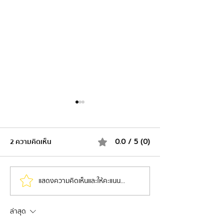
2 ความคิดเห็น
0.0 / 5 (0)
แสดงความคิดเห็นและให้คะแนน...
คนที่ประสบความสำเร็จมัก
Dan Martell นักธุ
ไม่ใช่คนที่เก่งที่สุดตั้งแต่แรก
ล้าน เปลี่ยนตัวเ
— แต่คือคนที่ล้มเหลวบ่อย
สมาธิสั้น ให้มี Hy
ล่าสุด