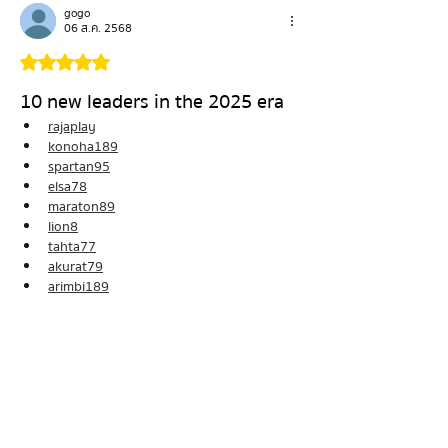
ที่สุดแล้วยังไปต่อ
gogo
06 ส.ค. 2568
ได้รับ 5 เต็ม 5 ดาว
10 new leaders in the 2025 era
rajaplay
konoha189
spartan95
elsa78
maraton89
lion8
tahta77
akurat79
arimbi189
gwen189
ถูกใจ
ตอบกลับ
Simon Lanister
16 ก.ค. 2568
ได้รับ 3 เต็ม 5 ดาว