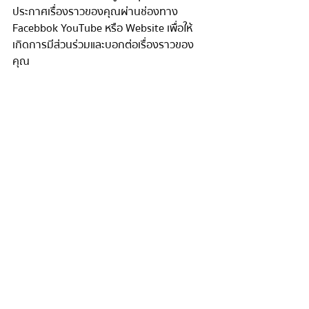
ประกาศเรื่องราวของคุณผ่านช่องทาง 
Facebbok YouTube หรือ Website เพื่อให้
เกิดการมีส่วนร่วมและบอกต่อเรื่องราวของ
คุณ
“การเล่าเรื่อง” ในรูปแบบ “Storytelling” เป็นเรื่อง
ที่คุณเองก็สามารถทำได้ หาเป้าหมายและจุด
ประสงค์หลักในการเล่าเรื่องให้ชัดเจน แล้วสิ่งสำคัญ
ที่สุดคือ “การลงมือทำ” แล้วเรื่องของคุณเป็น
อย่างไร เล่าให้เราฟังได้นะ