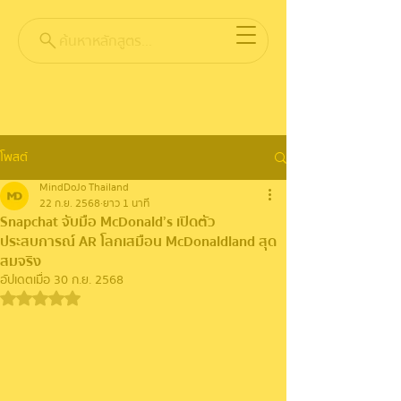
ค้นหาหลักสูตร...
โพสต์
MindDoJo Thailand
22 ก.ย. 2568
ยาว 1 นาที
Snapchat จับมือ McDonald’s เปิดตัว
ประสบการณ์ AR โลกเสมือน McDonaldland สุด
สมจริง
อัปเดตเมื่อ
30 ก.ย. 2568
ได้รับ NaN เต็ม 5 ดาว