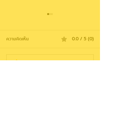
ความคิดเห็น
0.0 / 5 (0)
แสดงความคิดเห็นและให้คะแนน...
คนที่ประสบความสำเร็จมัก
Dan Martell นักธุ
ไม่ใช่คนที่เก่งที่สุดตั้งแต่แรก
ล้าน เปลี่ยนตัวเ
— แต่คือคนที่ล้มเหลวบ่อย
สมาธิสั้น ให้มี Hy
ที่สุดแล้วยังไปต่อ
สมัครรับข่าวสารใหม่ ๆ
และทรัพยากร MindDoJo
กดติดตาม