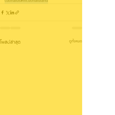
cdonalds
#mcdonaldland
โพสต์ล่าสุด
ดูทั้งหมด