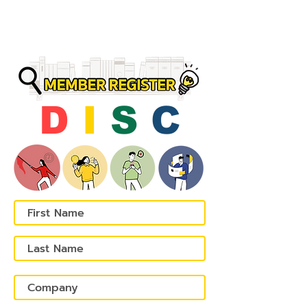
D
I
S
C