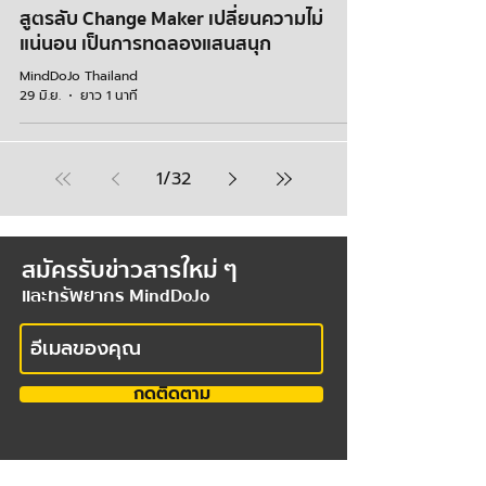
สูตรลับ Change Maker เปลี่ยนความไม่
แน่นอน เป็นการทดลองแสนสนุก
MindDoJo Thailand
29 มิ.ย.
ยาว 1 นาที
1
/
32
สมัครรับข่าวสารใหม่ ๆ
และทรัพยากร MindDoJo
กดติดตาม