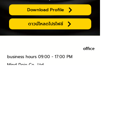
Download Profile
ดาวน์โหลดโปรไฟล์
office
business hours 09:00 - 17:00 PM
Mind Dojo Co., Ltd.
17/160 Village No. 14, Bangna-Trad Road,
Bangplee Yai Subdistrict, Bangplee District,
Samut Prakan Province 10540
Tax number
0105553054507
Contact us
091-408-8708
(Accounting Department)
088-964-7826
(Ms. Bung)
097-187-7766
(Ms. Namkhing)
095-649-6963
(Ms. Nam)
02-316-1227
(Office)