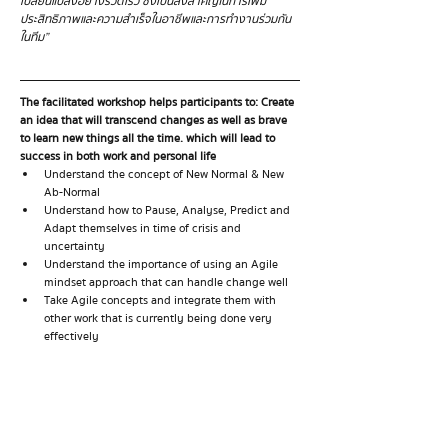
เปลี่ยนแปลงอย่างรวดเร็ว ซึ่งเป็นสิ่งสำคัญในการเพิ่ม
ประสิทธิภาพและความสำเร็จในอาชีพและการทำงานร่วมกัน
ในทีม”
The facilitated workshop helps participants to: Create 
an idea that will transcend changes as well as brave 
to learn new things all the time. which will lead to 
success in both work and personal life
Understand the concept of New Normal & New 
Ab-Normal
Understand how to Pause, Analyse, Predict and 
Adapt themselves in time of crisis and 
uncertainty
Understand the importance of using an Agile 
mindset approach that can handle change well
Take Agile concepts and integrate them with 
other work that is currently being done very 
effectively