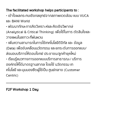
The facilitated workshop helps participants to : 
• เขาใจผลกระทบเชิงกลยุทธจากสภาพแวดลอม แบบ VUCA 
และ BANI World
• พัฒนาทักษะการคิดวิเคราะหและคิดเชิงวิพากษ 
(Analytical & Critical Thinking) เพื่อใชในการ ตัดสินใจและ
วางแผนในสภาวะที่ผันผวน
• เพิ่มความสามารถในการใชเทคโนโลยีดิจิทัล และ ขอมูล 
(Data) เพื่อขับเคลื่อนนวัตกรรม และยกระดับการออกแบบ/
สงมอบบริการใหตอบโจทย์ ประชาชน/ลูกคายุคใหม
• เรียนรูแนวทางการออกแบบบริการสาธารณะ/ บริการ
องคกรใหไดมาตรฐานสากล โดยใช นวัตกรรม เท
คโนโลยี และมุมมองยึดผูใชเปน ศูนยกลาง (Customer 
Centric)
F2F Workshop 1 Day