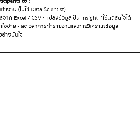
icipants to : 
ํางาน (ไมใช Data Scientist) 
มูลจาก Excel / CSV • แปลงขอมูลเปน Insight ที่ใชตัดสินใจได 
่เขาใจงาย • ลดเวลาการทํารายงานและการวิเคราะหขอมูล 
อยางมั่นใจ