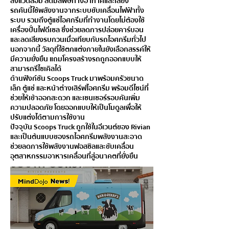
สิ่งแวดล้อม ลดมลพิษทางอากาศและเสียง
รถคันนี้ใช้พลังงานจากระบบขับเคลื่อนไฟฟ้าทั้ง
ระบบ รวมถึงตู้แช่ไอศกรีมที่ทำงานโดยไม่ต้องใช้
เครื่องปั่นไฟดีเซล ซึ่งช่วยลดการปล่อยคาร์บอน
และลดเสียงรบกวนเมื่อเทียบกับรถไอศกรีมทั่วไป
นอกจากนี้ วัสดุที่ใช้ตกแต่งภายในยังเลือกสรรค์ให้
มีความยั่งยืน แถมโครงสร้างรถถูกออกแบบให้
สามารถรีไซเคิลได้
ด้านฟังก์ชัน Scoops Truck มาพร้อมครัวขนาด
เล็ก ตู้แช่ และหน้าต่างเสิร์ฟไอศกรีม พร้อมดีไซน์ที่
ช่วยให้เข้าออกสะดวก และเซนเซอร์รอบคันเพิ่ม
ความปลอดภัย โดยออกแบบให้เป็นโมดูลเพื่อให้
ปรับแต่งได้ตามการใช้งาน
ปัจจุบัน Scoops Truck ถูกใช้ในอีเวนต์ของ Rivian
และเป็นต้นแบบของรถไอศกรีมพลังงานสะอาด
ช่วยลดการใช้พลังงานฟอสซิลและขับเคลื่อน
อุตสาหกรรมอาหารเคลื่อนที่สู่อนาคตที่ยั่งยืน