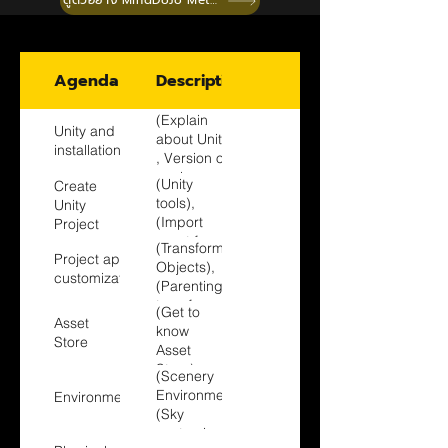
ดูตัวอย่าง MindDoJo Metaverse
Agenda
Description
(Explain
Unity and
about Unity
installation
, Version of
each
(Unity
Create
Unity),
tools),
Unity
(Unity ,
(Import
Project
Unity
asset from
(Transform
Editor,
Project app
file),(Create
Objects),
Visual
customization
new 3D
(Parenting
studio
project ),
transform
Installation)
(Get to
(Edit,control
Asset
Objests),
know
scene,
Store
(Get to
Asset
control
know
Store)
Objects
(Scenery
Models),
with
Environment),
Environment
(Get to
Hierarchy,
(Sky
know
Camera
customization),
Meshes),