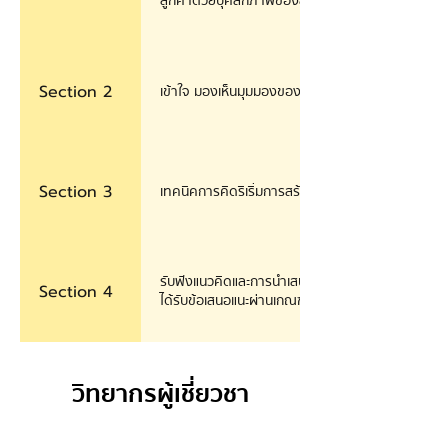
ลูกค้าด้วยบุคลิกภาพของลูกค้า)
Section 2
เข้าใจ มองเห็นมุมมองของลูกค้า รู้สึกถึงปัญหาของล
Section 3
เทคนิคการคิดริเริ่มการสร้างสรรค์แนวคิดใหม่ ๆ (ก
รับฟังแนวคิดและการนำเสนอนวัตกรรมเพื่อนำไปต่อยอด
Section 4
ได้รับข้อเสนอแนะผ่านเกณฑ์การคัดเลือกแนวคิดที่มีปร
วิทยากรผู้เชี่ยวชา