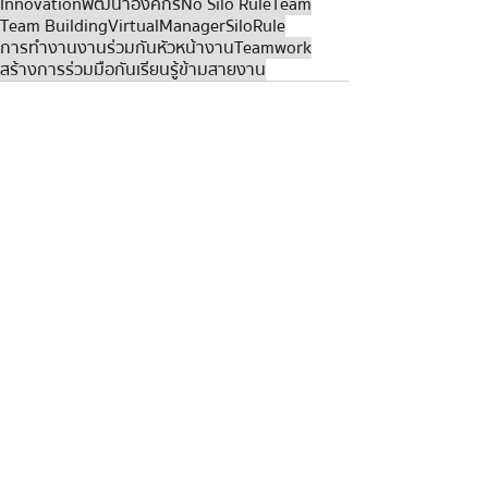
Innovation
พัฒนาองค์กร
No Silo Rule
Team
Team Building
Virtual
Manager
Silo
Rule
การทำงานงานร่วมกัน
หัวหน้างาน
Teamwork
สร้างการร่วมมือกัน
เรียนรู้ข้ามสายงาน
Recent Posts
See All