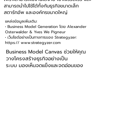
สามารถนําไปใช้ได้ทั้งกับธุรกิจขนาดเล็ก
สตาร์ทอัพ และองค์กรขนาดใหญ่
แหล่งข้อมูลเพิ่มเติม:
• Business Model Generation โดย Alexander
Osterwalder & Yves We Pigneur
• เว็บไซต์อย่างเป็นทางการของ Strategyzer:
https://
www.strategyzer.com
Business Model Canvas ช่วยให้คุณ
วางโครงสร้างธุรกิจอย่างเป็น
ระบบ มองเห็นจุดแข็งและจุดอ่อนของ
ธุรกิจ พร้อมปรับปรุงให้แข่งขันได้ง่าย
ขึ้น
ดาวน์โหลด Template ได้ที่นี่
https://www.minddojo.co.th/_files/ugd/
a57aeb_b6fe4b1c03034eb19005093f69
3c7a10.pdf