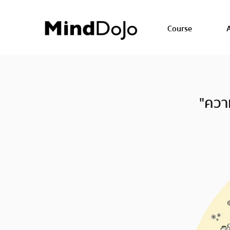
Course
A
"ควา