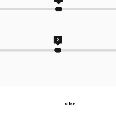
0
office