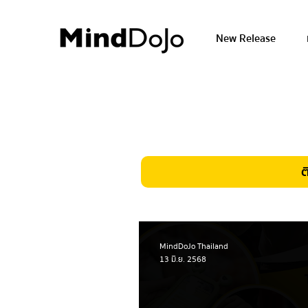
New Release
ต
MindDoJo Thailand
13 มิ.ย. 2568