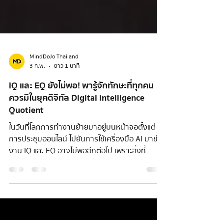
MindDoJo Thailand
3 ก.พ.
ยาว 1 นาที
IQ และ EQ ยังไม่พอ! พารู้จักทักษะที่ทุกคน
ควรมีในยุคดิจิทัล Digital Intelligence
Quotient
ในวันที่โลกการทำงานย้ายมาอยู่บนหน้าจอตั้งแต่
การประชุมออนไลน์ ไปยันการใช้เคริ่องมือ AI มาช่วย
งาน IQ และ EQ อาจไม่พออีกต่อไป เพราะสิ่งที่
องค์กรต้องการ ไม่ใช่แค่คนที่ ‘ใช้เทคโนโลยีได้’ แต่คือ
คนที่ ใช้เทคโนโลยีอย่างฉลาด ปลอดภัย และมีความ