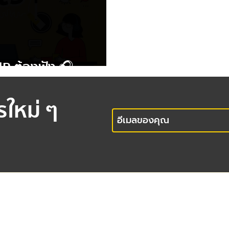
HR ต้องฟัง 🎧
รใหม่ ๆ
office