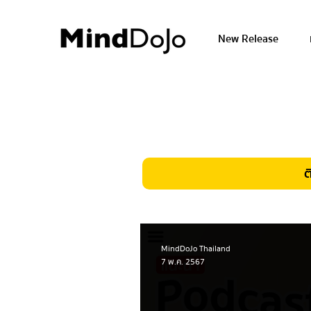
New Release
ต
MindDoJo Thailand
7 พ.ค. 2567