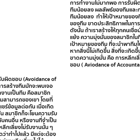
การทำงานไม่มากพอ การรับผ
ทีมน้อยลง ผลลัพธ์ของทีมและก
ทีมน้อยลง  ทำให้เป้าหมายขอ
ของทีม ขาดประสิทธิภาพในกา
ดังนั้น ถ้าเราสร้างให้ทุกคนเชื่อมั
แย้ง ความมุ่งมั่นของสมาชิกในท
เป้าหมายของทีม ที่จะนำพาทีมไป
หากสิ่งนี้ไม่เกิดขึ้น สิ่งที่จะเกิ
ขาดความมุ่งมั่น คือ การหลีกเล
ชอบ ( Aviodance of Accountab
รับผิดชอบ (Avoidance of 
ี่การสร้างทีมมักจะพบเจอ
งานเป็นทีม คือสมาชิก
มสามารถของเขา โดยที่
ร์ข้อมูลต่อกัน เมื่อเกิด
น สมาชิกก็จะโยนความรับ
กับคนอื่น หรืองานที่จำเป็น
ีกเลี่ยงไม่รับงานนั้น ๆ 
คิดว่าทำไปแล้ว มีแต่จะต้อง