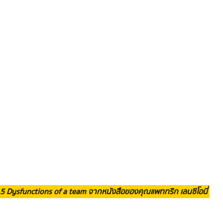
 5 Dysfunctions of a team จากหนังสือของคุณแพททริก เลนซิโอนี่ 