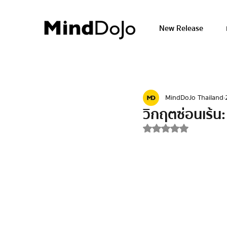
New Release
MindDoJo Thailand
วิกฤตซ่อนเร้น
ได้รับ NaN เต็ม 5 ด