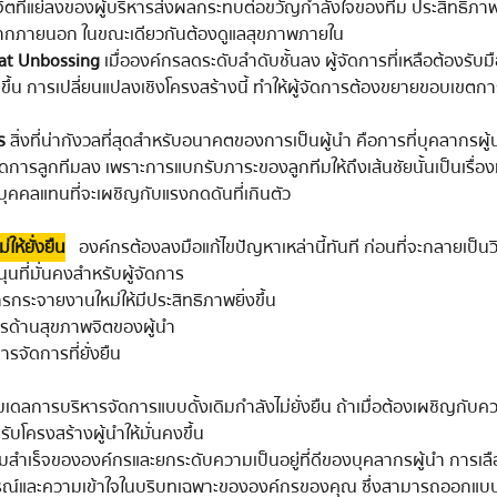
พจิตที่แย่ลงของผู้บริหารส่งผลกระทบต่อขวัญกำลังใจของทีม ประสิทธิ
จากภายนอก ในขณะเดียวกันต้องดูแลสุขภาพภายใน
at Unbossing
 เมื่อองค์กรลดระดับลำดับชั้นลง ผู้จัดการที่เหลือต้องรั
ึ้น การเปลี่ยนแปลงเชิงโครงสร้างนี้ ทำให้ผู้จัดการต้องขยายขอบเขตการจ
ร
 สิ่งที่น่ากังวลที่สุดสำหรับอนาคตของการเป็นผู้นำ คือการที่บุคลากรผ
การลูกทีมลง เพราะการแบกรับภาระของลูกทีมให้ถึงเส้นชัยนั้นเป็นเรื่องที่เ
บุคคลแทนที่จะเผชิญกับแรงกดดันที่เกินตัว
ห้ยั่งยืน
 องค์กรต้องลงมือแก้ไขปัญหาเหล่านี้ทันที ก่อนที่จะกลายเป็นวิ
นที่มั่นคงสำหรับผู้จัดการ
ระจายงานใหม่ให้มีประสิทธิภาพยิ่งขึ้น
รด้านสุขภาพจิตของผู้นำ
รจัดการที่ยั่งยืน
ดว่าโมเดลการบริหารจัดการแบบดั้งเดิมกำลังไม่ยั่งยืน ถ้าเมื่อต้องเผชิญกับ
ปรับโครงสร้างผู้นำให้มั่นคงขึ้น
ารณ์และความเข้าใจในบริบทเฉพาะขององค์กรของคุณ ซึ่งสามารถออกแบบห