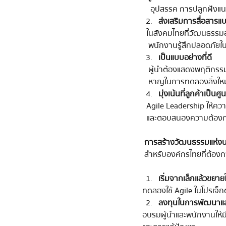
    อุปสรรค การปลูกฝัง
ส่งเสริมการสื่อสารแ
  ในสังคมไทยที่วัฒนธรรมอ
   พนักงานรู้สึกปลอดภั
เป็นแบบอย่างที่ดี
   ผู้นำต้องแสดงพฤติกร
   หาญในการทดลองสิ่งใหม
มุ่งเน้นที่ลูกค้าเป็
  Agile Leadership ให้ค
  และตอบสนองความต้องกา
การสร้างวัฒนธรรมแห่ง
 สำหรับองค์กรไทยที่ต้อง
เริ่มจากเล็กแล้วขยาย
ทดลองใช้ Agile ในโปรเจ็กต
ลงทุนในการพัฒนาแล
อบรมผู้นำและพนักงานให้ม