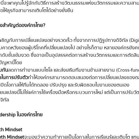
นี้จะพาคุณไปรู้จักกับวิธีการสร้างวัฒนธรรมแห่งนวัตกรรมและความสา
อให้ธุรกิจสามารถเติบโตได้อย่างยั่งยืน
ถึงสำคัญต่อองค์กรไทย?
ชิญกับการเปลี่ยนแปลงอย่างรวดเร็ว ทั้งจากการปฏิรูปทางดิจิทัล (Digi
คาดหวังของผู้บริโภคที่เปลี่ยนแปลงไป อย่างไรก็ตาม หลายองค์กรยัง
ลำดับชั้นเข้มงวด ซึ่งอาจเป็นอุปสรรคต่อการสร้างนวัตกรรมและการตัดสินใจท
ปัญหานี้โดย
มกัน
 ลดการทำงานแบบไซโล และส่งเสริมทีมงานข้ามสายงาน (Cross-fun
ถในการปรับตัว
 ทำให้องค์กรสามารถตอบสนองต่อการเปลี่ยนแปลงของตลา
 เปิดโอกาสให้ทีมได้ทดลอง ปรับปรุง และรับผิดชอบในงานของตนเอง
ยนแปลงนี้ไม่ใช่แค่การใช้เครื่องมือหรือกระบวนการใหม่ แต่เป็นการปรับ
จิทัล
dership ในองค์กรไทย
th Mindset
th Mindset
 จะมองว่าความท้าทายเป็นโอกาสในการเรียนรู้และเติบโต แทนที่