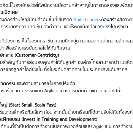
แนวคิดนี้ในองค์กรช่วยให้พนักงานมีความกล้าหาญในการทดลองและพัฒ
บบเปิดเผย
งค์กรส่วนใหญ่มักมีลำดับชั้นที่เข้มงวด 
Agile Leaders
 ต้องสร้างสภาพแว
ยในการแสดงความคิดเห็น ตั้งคำถาม และให้ฟีดแบ็กได้อย่างตรงไปตรงมา
รมที่ต้องการเห็นในองค์กร เช่น ความยืดหยุ่น ความอดทนต่อความล้มเหล
่ๆ เพื่อสร้างแรงบันดาลใจให้กับทีมงาน
นศูนย์กลาง (Customer-Centricity)
วามสำคัญกับการส่งมอบคุณค่าให้กับลูกค้า องค์กรไทยสามารถนำแนวคิดนี้มา
รของลูกค้าได้ดียิ่งขึ้น ทั้งในระดับตลาดภายในประเทศและระดับสากล
นวัตกรรมและความสามารถในการปรับตัว
การสร้างวัฒนธรรมแบบ Agile สามารถเริ่มต้นด้วยแนวทางต่อไปนี้:
ใหญ่ (Start Small, Scale Fast)
์ขนาดเล็กหรือทีมเล็กๆ ก่อน จากนั้นนำบทเรียนที่ได้มาปรับใช้กับทั้งองค
ะฝึกอบรม (Invest in Training and Development)
ีทักษะที่จำเป็นต่อการทำงานในสภาพแวดล้อมแบบ Agile เช่น การทำงานเ