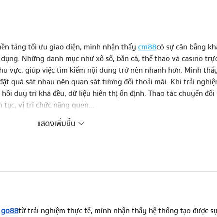
nền tảng tối ưu giao diện, mình nhận thấy 
cm88
 có sự cân bằng kh
ử dụng. Những danh mục như xổ số, bắn cá, thể thao và casino trự
hu vực, giúp việc tìm kiếm nội dung trở nên nhanh hơn. Mình thấy
ặt quá sát nhau nên quan sát tương đối thoải mái. Khi trải nghiệ
 hồi duy trì khá đều, dữ liệu hiển thị ổn định. Thao tác chuyển đổi 
n tục, vị trí chức năng quen…
แสดงเพิ่มขึ้น
 
go88
 từ trải nghiệm thực tế, mình nhận thấy hệ thống tạo được sự