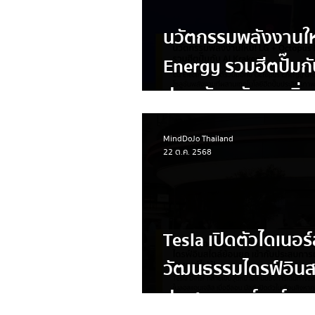
นวัตกรรมพลังงานให
Energy รวมฮีตปั๊มกั
ประหยัดพลังงานยิ่งก
MindDoJo Thailand
22 ต.ค. 2568
Tesla เปิดตัวไดเนอร์ส
วัฒนธรรมไดรฟ์อินสไ
ประสบการณ์ชาร์จรถ