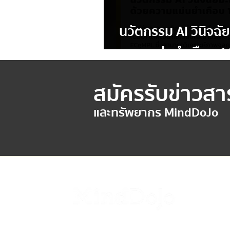
นวัตกรรม AI วินิจฉัยมะ
ความแม่นยำเกือบ 
สมัครรับข่าวสา
และทรัพยากร MindDoJo