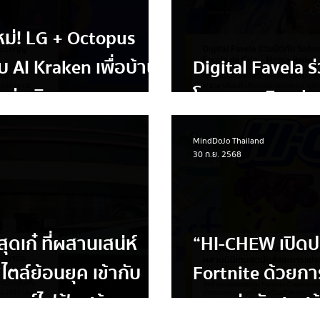
ม่! LG + Octopus
บ AI Kraken เพื่อบ้าน
Digital Favela ร
ว่าเดิม
โครงการ Escola 
MindDoJo Thailand
30 ก.ย. 2568
ุดเก๋ ที่ผสานเสน่ห์
“HI-CHEW เปิดป
ตล์ย้อนยุค เข้ากับ
Fortnite ด้วยกา
ยนต์ไฟฟ้า สร้างจุด
การแข่งขันสุดสร