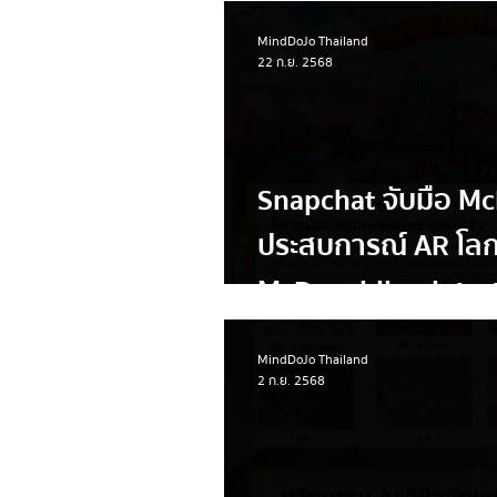
หมายใหม่ที่ทั้งทันสม
MindDoJo Thailand
มิตรต่อสิ่งแวดล้อม
22 ก.ย. 2568
Snapchat จับมือ Mc
ประสบการณ์ AR โลก
McDonaldland สุดส
MindDoJo Thailand
2 ก.ย. 2568