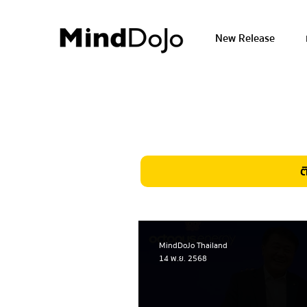
New Release
ต
MindDoJo Thailand
14 พ.ย. 2568