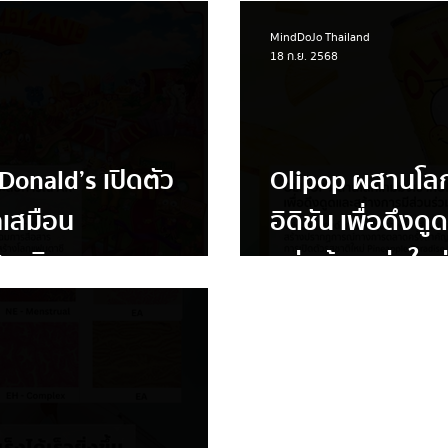
ัย คลาสสิก และเป็น
เตอร์”
MindDoJo Thailand
18 ก.ย. 2568
Donald’s เปิดตัว
Olipop ผสานโลกเ
เสมือน
อิดิชัน เพื่อดึง
มจริง
กลุ่มผู้ชายรุ่นใหม