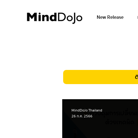
New Release
ต
MindDoJo Thailand
26 ก.ค. 2566