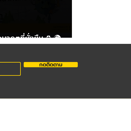
นาคตที่ยั่งยืน ♻️ 🌍
กดติดตาม
ติดต่อสอบถาม