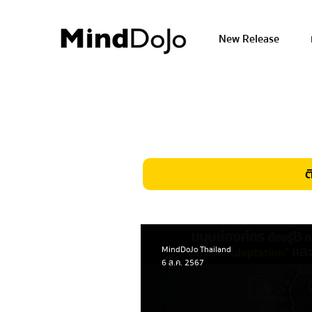
New Release
ต
MindDoJo Thailand
6 ส.ค. 2567