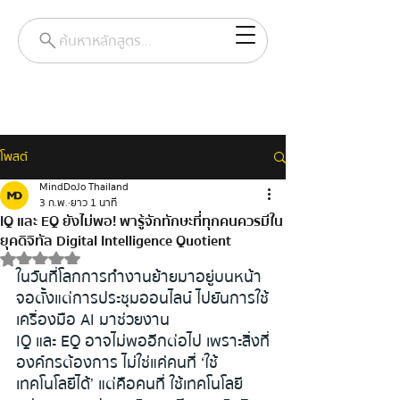
ค้นหาหลักสูตร...
โพสต์
MindDoJo Thailand
3 ก.พ.
ยาว 1 นาที
IQ และ EQ ยังไม่พอ! พารู้จักทักษะที่ทุกคนควรมีใน
ยุคดิจิทัล Digital Intelligence Quotient
ได้รับ NaN เต็ม 5 ดาว
ในวันที่โลกการทำงานย้ายมาอยู่บนหน้า
จอตั้งแต่การประชุมออนไลน์ ไปยันการใช้
เคริ่องมือ AI มาช่วยงาน
IQ และ EQ อาจไม่พออีกต่อไป เพราะสิ่งที่
องค์กรต้องการ ไม่ใช่แค่คนที่ ‘ใช้
เทคโนโลยีได้’ แต่คือคนที่ ใช้เทคโนโลยี