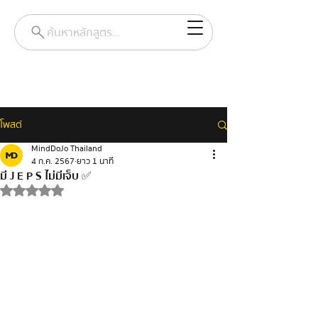
ค้นหาหลักสูตร...
โพสต์
MindDoJo Thailand
4 ก.ค. 2567
ยาว 1 นาที
มี J E P S ไม่มีเจ็บ ✅
ได้รับ NaN เต็ม 5 ดาว