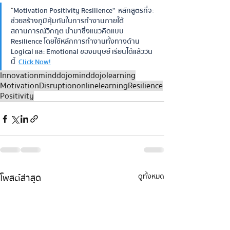
“
Motivation Positivity Resilience”  หลักสูตรที่จะ
ช่วยสร้างภูมิคุ้มกันในการทํางานภายใต้
สถานการณ์วิกฤต นํามาซึ่งแนวคิดแบบ 
Resilience โดยใช้หลักการทํางานทั้งทางด้าน 
Logical และ Emotional ของมนุษย์ เรียนได้แล้ววัน
นี้  
Click Now!
Innovation
minddojo
minddojolearning
Motivation
Disruption
onlinelearning
Resilience
Positivity
โพสต์ล่าสุด
ดูทั้งหมด