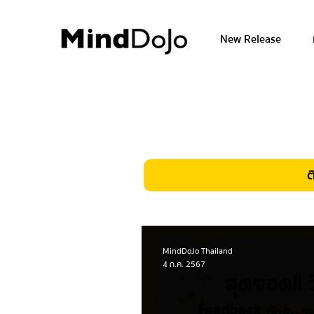
New Release
ต
MindDoJo Thailand
4 ก.ค. 2567